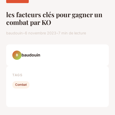
les facteurs clés pour gagner un
combat par KO
baudouin
•
6 novembre 2023
•
7 min de lecture
baudouin
B
TAGS
Combat