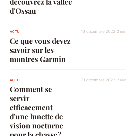
découvrez la vallée
d'Ossau
16 décembre 2022
2 min
ACTU
Ce que vous devez
savoir sur les
montres Garmin
31 décembre 2023
2 min
ACTU
Comment se
servir
efficacement
d'une lunette de
vision nocturne
pour la chasse ?