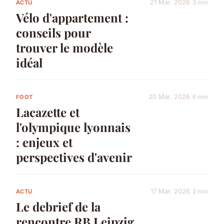
21 Mar. 2026
3 min
ACTU
Vélo d'appartement :
conseils pour
trouver le modèle
idéal
20 Mar. 2026
6 min
FOOT
Lacazette et
l'olympique lyonnais
: enjeux et
perspectives d'avenir
17 Mar. 2026
2 min
ACTU
Le debrief de la
rencontre RB Leipzig