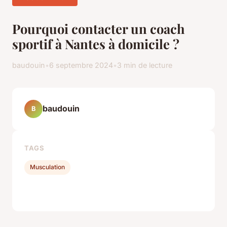
Pourquoi contacter un coach
sportif à Nantes à domicile ?
baudouin
•
6 septembre 2024
•
3 min de lecture
baudouin
B
TAGS
Musculation